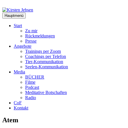
Zum
Inhalt
springen
Hauptmenü
Start
Zu mir
Rückmeldungen
Presse
Angebote
Trainings per Zoom
Coachings per Telefon
Tier-Kommunikation
Seelen-Kommunikation
Media
BÜCHER
Filme
Podcast
Meditative Botschaften
Radio
CoF
Kontakt
Atem