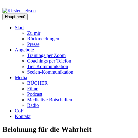
Zum
Inhalt
springen
Hauptmenü
Start
Zu mir
Rückmeldungen
Presse
Angebote
Trainings per Zoom
Coachings per Telefon
Tier-Kommunikation
Seelen-Kommunikation
Media
BÜCHER
Filme
Podcast
Meditative Botschaften
Radio
CoF
Kontakt
Belohnung für die Wahrheit