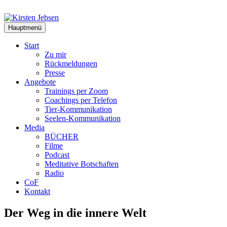
Zum
Inhalt
springen
Hauptmenü
Start
Zu mir
Rückmeldungen
Presse
Angebote
Trainings per Zoom
Coachings per Telefon
Tier-Kommunikation
Seelen-Kommunikation
Media
BÜCHER
Filme
Podcast
Meditative Botschaften
Radio
CoF
Kontakt
Der Weg in die innere Welt