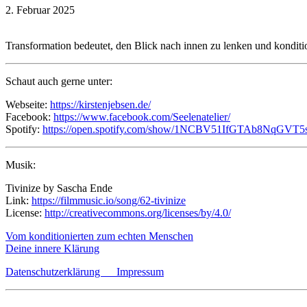
2. Februar 2025
Transformation bedeutet, den Blick nach innen zu lenken und konditio
Schaut auch gerne unter:
Webseite:
https://kirstenjebsen.de/
Facebook:
https://www.facebook.com/Seelenatelier/
Spotify:
https://open.spotify.com/show/1NCBV51IfGTAb8NqGVT5
Musik:
Tivinize by Sascha Ende
Link:
https://filmmusic.io/song/62-tivinize
License:
http://creativecommons.org/licenses/by/4.0/
Beitragsnavigation
Vom konditionierten zum echten Menschen
Deine innere Klärung
Datenschutzerklärung
Impressum