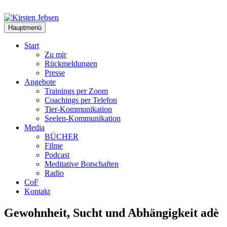
Zum
Inhalt
springen
Hauptmenü
Start
Zu mir
Rückmeldungen
Presse
Angebote
Trainings per Zoom
Coachings per Telefon
Tier-Kommunikation
Seelen-Kommunikation
Media
BÜCHER
Filme
Podcast
Meditative Botschaften
Radio
CoF
Kontakt
Gewohnheit, Sucht und Abhängigkeit adè