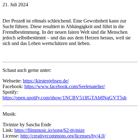
21. Juli 2024
Der Prozeß ist oftmals schleichend. Eine Gewohnheit kann zur
Sucht führen. Diese resultiert in Abhängigkeit und führt in die
Fremdbestimmung. In der neuen fairen Welt sind die Menschen
jedoch selbstbestimmt – und das aus dem Herzen heraus, weil sie
sich und das Leben wertschätzen und lieben.
Schaut auch gerne unter:
Webseite:
https://kirstenjebsen.de/
Facebook:
https://www.facebook.com/Seelenatelier/
Spotify:
https://open.spotify.com/show/1NCBV51IfGTAb8NqGVT5sh
Musik:
Tivinize by Sascha Ende
Link:
https://filmmusic.io/song/62-tivinize
License:
http://creativecommons.org/licenses/by/4.0/