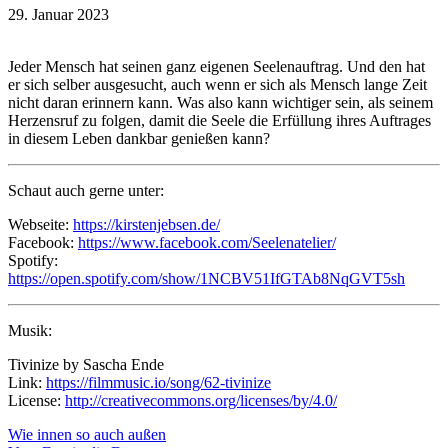
29. Januar 2023
Jeder Mensch hat seinen ganz eigenen Seelenauftrag. Und den hat
er sich selber ausgesucht, auch wenn er sich als Mensch lange Zeit
nicht daran erinnern kann. Was also kann wichtiger sein, als seinem
Herzensruf zu folgen, damit die Seele die Erfüllung ihres Auftrages
in diesem Leben dankbar genießen kann?
Schaut auch gerne unter:
Webseite:
https://kirstenjebsen.de/
Facebook:
https://www.facebook.com/Seelenatelier/
Spotify:
https://open.spotify.com/show/1NCBV51IfGTAb8NqGVT5sh
Musik:
Tivinize by Sascha Ende
Link:
https://filmmusic.io/song/62-tivinize
License:
http://creativecommons.org/licenses/by/4.0/
Beitragsnavigation
Wie innen so auch außen