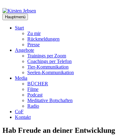
Zum
Inhalt
springen
Hauptmenü
Start
Zu mir
Rückmeldungen
Presse
Angebote
Trainings per Zoom
Coachings per Telefon
Tier-Kommunikation
Seelen-Kommunikation
Media
BÜCHER
Filme
Podcast
Meditative Botschaften
Radio
CoF
Kontakt
Hab Freude an deiner Entwicklung