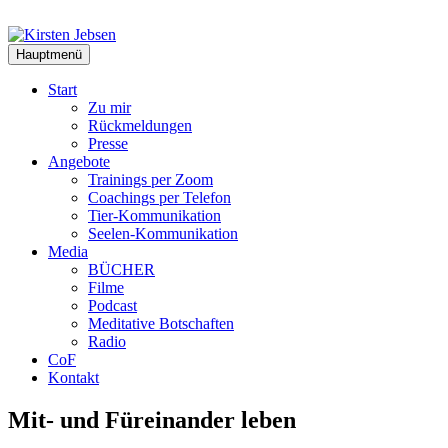
Zum
Inhalt
springen
Hauptmenü
Start
Zu mir
Rückmeldungen
Presse
Angebote
Trainings per Zoom
Coachings per Telefon
Tier-Kommunikation
Seelen-Kommunikation
Media
BÜCHER
Filme
Podcast
Meditative Botschaften
Radio
CoF
Kontakt
Mit- und Füreinander leben