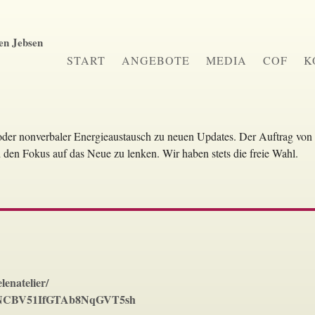
START
ANGEBOTE
MEDIA
COF
K
 oder nonverbaler Energieaustausch zu neuen Updates. Der Auftrag vo
 den Fokus auf das Neue zu lenken. Wir haben stets die freie Wahl.
enatelier/
ow/1NCBV51IfGTAb8NqGVT5sh