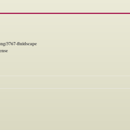
ong/3767-fluidscape
cense