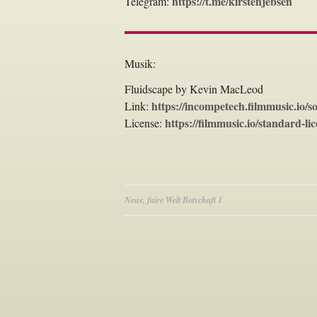
https://t.me/kirstenjebsen
Telegram:
Musik:
Fluidscape by Kevin MacLeod
https://incompetech.filmmusic.io/s
Link:
https://filmmusic.io/standard-li
License:
Beitragsnavigation
Neue, faire Welt Botschaft 1