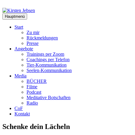
Zum
Inhalt
springen
Hauptmenü
Start
Zu mir
Rückmeldungen
Presse
Angebote
Trainings per Zoom
Coachings per Telefon
Tier-Kommunikation
Seelen-Kommunikation
Media
BÜCHER
Filme
Podcast
Meditative Botschaften
Radio
CoF
Kontakt
Schenke dein Lächeln