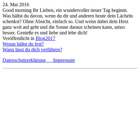
24. Mai 2016
Good morning Ihr Lieben, ein wundervoller neuer Tag beginnt.
Was hältst du davon, wenn du dir und anderen heute dein Lächeln
schenkst? Ohne Absicht, einfach so. Und wenn dabei dein Herz
ganz weit auf geht und die Sonne daraus scheinen kann, umso
besser. Genieße es und liebe und lebe dich!
Veröffentlicht in
Blog2017
Beitragsnavigation
Woran hältst du fest?
Wann lässt du dich verführen?
Datenschutzerklärung
Impressum