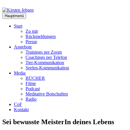
Zum
Inhalt
springen
Hauptmenü
Start
Zu mir
Rückmeldungen
Presse
Angebote
Trainings per Zoom
Coachings per Telefon
Tier-Kommunikation
Seelen-Kommunikation
Media
BÜCHER
Filme
Podcast
Meditative Botschaften
Radio
CoF
Kontakt
Sei bewusste MeisterIn deines Lebens