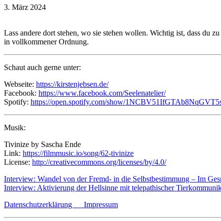
3. März 2024
Lass andere dort stehen, wo sie stehen wollen. Wichtig ist, dass du z
in vollkommener Ordnung.
Schaut auch gerne unter:
Webseite:
https://kirstenjebsen.de/
Facebook:
https://www.facebook.com/Seelenatelier/
Spotify:
https://open.spotify.com/show/1NCBV51IfGTAb8NqGVT5
Musik:
Tivinize by Sascha Ende
Link:
https://filmmusic.io/song/62-tivinize
License:
http://creativecommons.org/licenses/by/4.0/
Beitragsnavigation
Interview: Wandel von der Fremd- in die Selbstbestimmung – Im Ges
Interview: Aktivierung der Hellsinne mit telepathischer Tierkommun
Datenschutzerklärung
Impressum