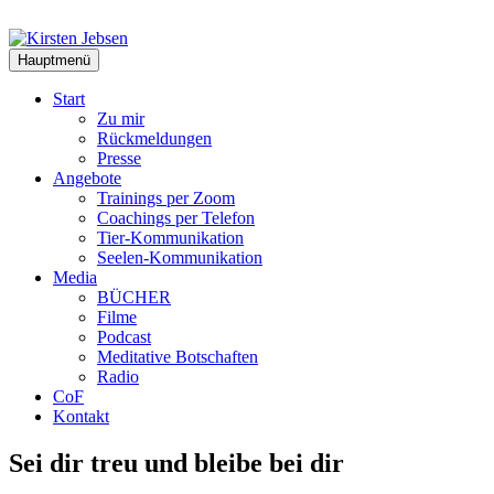
Zum
Inhalt
springen
Hauptmenü
Start
Zu mir
Rückmeldungen
Presse
Angebote
Trainings per Zoom
Coachings per Telefon
Tier-Kommunikation
Seelen-Kommunikation
Media
BÜCHER
Filme
Podcast
Meditative Botschaften
Radio
CoF
Kontakt
Sei dir treu und bleibe bei dir