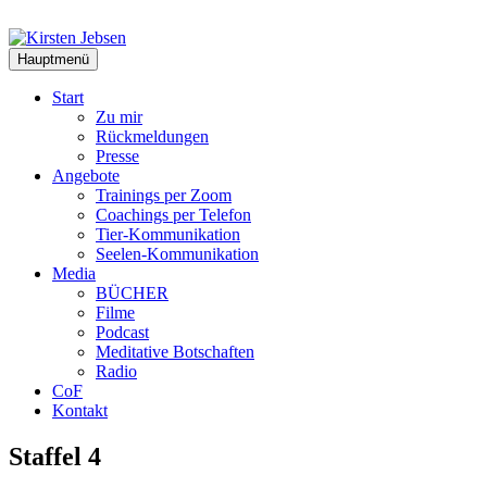
Zum
Inhalt
springen
Hauptmenü
Start
Zu mir
Rückmeldungen
Presse
Angebote
Trainings per Zoom
Coachings per Telefon
Tier-Kommunikation
Seelen-Kommunikation
Media
BÜCHER
Filme
Podcast
Meditative Botschaften
Radio
CoF
Kontakt
Staffel 4