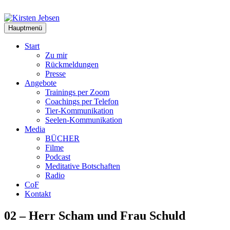
Zum
Inhalt
springen
Hauptmenü
Start
Zu mir
Rückmeldungen
Presse
Angebote
Trainings per Zoom
Coachings per Telefon
Tier-Kommunikation
Seelen-Kommunikation
Media
BÜCHER
Filme
Podcast
Meditative Botschaften
Radio
CoF
Kontakt
02 – Herr Scham und Frau Schuld