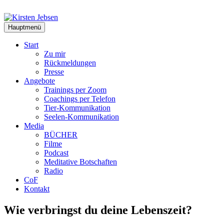
Zum
Inhalt
springen
Hauptmenü
Start
Zu mir
Rückmeldungen
Presse
Angebote
Trainings per Zoom
Coachings per Telefon
Tier-Kommunikation
Seelen-Kommunikation
Media
BÜCHER
Filme
Podcast
Meditative Botschaften
Radio
CoF
Kontakt
Wie verbringst du deine Lebenszeit?