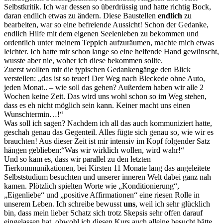
Selbstkritik. Ich war dessen so überdrüssig und hatte richtig Bock,
daran endlich etwas zu ändern. Diese Baustellen
endlich
zu
bearbeiten, war so eine befreiende Aussicht! Schon der Gedanke,
endlich Hilfe mit dem eigenen Seelenleben zu bekommen und
ordentlich unter meinem Teppich aufzuräumen, machte mich etwas
leichter. Ich hatte mir schon lange so eine helfende Hand gewünscht,
wusste aber nie, woher ich diese bekommen sollte.
Zuerst wollten mir die typischen Gedankengänge den Blick
verstellen: „das ist so teuer! Der Weg nach Bleckede ohne Auto,
jeden Monat.. – wie soll das gehen? Außerdem haben wir alle 2
Wochen keine Zeit. Das wird uns wohl schon so im Weg stehen,
dass es eh nicht möglich sein kann. Keiner macht uns einen
Wunschtermin…!“
Was soll ich sagen? Nachdem ich all das auch kommuniziert hatte,
geschah genau das Gegenteil. Alles fügte sich genau so, wie wir es
brauchten! Aus dieser Zeit ist mir intensiv im Kopf folgender Satz
hängen geblieben:“Was wir wirklich wollen, wird wahr!“
Und so kam es, dass wir parallel zu den letzten
Tierkommunikationen, bei Kirsten 11 Monate lang das angeleitete
Selbststudium besuchten und unserer inneren Welt dabei ganz nah
kamen. Plötzlich spielten Worte wie „Konditionierung“,
„Eigenliebe“ und „positive Affirmationen“ eine riesen Rolle in
unserem Leben. Ich schreibe bewusst
uns
, weil ich sehr glücklich
bin, dass mein lieber Schatz sich trotz Skepsis sehr offen darauf
eingelassen hat, obwohl ich diesen Kurs auch alleine besucht hätte.