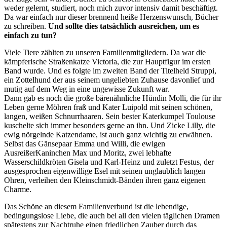
weder gelernt, studiert, noch mich zuvor intensiv damit beschäftigt.
Da war einfach nur dieser brennend heiße Herzenswunsch, Bücher
zu schreiben.
Und sollte dies tatsächlich ausreichen, um es
einfach zu tun?
Viele Tiere zählten zu unseren Familienmitgliedern. Da war die
kämpferische Straßenkatze Victoria, die zur Hauptfigur im ersten
Band wurde. Und es folgte im zweiten Band der Titelheld Struppi,
ein Zottelhund der aus seinem ungeliebten Zuhause davonlief und
mutig auf dem Weg in eine ungewisse Zukunft war.
Dann gab es noch die große bärenähnliche Hündin Molli, die für ihr
Leben gerne Möhren fraß und Kater Luipold mit seinen schönen,
langen, weißen Schnurrhaaren. Sein bester Katerkumpel Toulouse
kuschelte sich immer besonders gerne an ihn. Und Zicke Lilly, die
ewig nörgelnde Katzendame, ist auch ganz wichtig zu erwähnen.
Selbst das Gänsepaar Emma und Willi, die ewigen
AusreißerKaninchen Max und Moritz, zwei lebhafte
Wasserschildkröten Gisela und Karl-Heinz und zuletzt Festus, der
ausgesprochen eigenwillige Esel mit seinen unglaublich langen
Ohren, verleihen den Kleinschmidt-Bänden ihren ganz eigenen
Charme.
Das Schöne an diesem Familienverbund ist die lebendige,
bedingungslose Liebe, die auch bei all den vielen täglichen Dramen
spätestens zur Nachtruhe einen friedlichen Zauber durch das