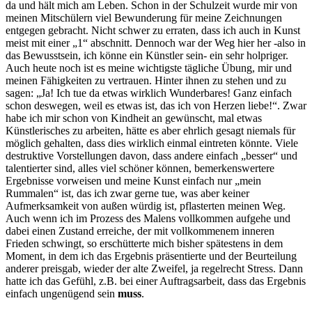
da und hält mich am Leben. Schon in der Schulzeit wurde mir von
meinen Mitschülern viel Bewunderung für meine Zeichnungen
entgegen gebracht. Nicht schwer zu erraten, dass ich auch in Kunst
meist mit einer „1“ abschnitt. Dennoch war der Weg hier her -also in
das Bewusstsein, ich könne ein Künstler sein- ein sehr holpriger.
Auch heute noch ist es meine wichtigste tägliche Übung, mir und
meinen Fähigkeiten zu vertrauen. Hinter ihnen zu stehen und zu
sagen: „Ja! Ich tue da etwas wirklich Wunderbares! Ganz einfach
schon deswegen, weil es etwas ist, das ich von Herzen liebe!“. Zwar
habe ich mir schon von Kindheit an gewünscht, mal etwas
Künstlerisches zu arbeiten, hätte es aber ehrlich gesagt niemals für
möglich gehalten, dass dies wirklich einmal eintreten könnte. Viele
destruktive Vorstellungen davon, dass andere einfach „besser“ und
talentierter sind, alles viel schöner können, bemerkenswertere
Ergebnisse vorweisen und meine Kunst einfach nur „mein
Rummalen“ ist, das ich zwar gerne tue, was aber keiner
Aufmerksamkeit von außen würdig ist, pflasterten meinen Weg.
Auch wenn ich im Prozess des Malens vollkommen aufgehe und
dabei einen Zustand erreiche, der mit vollkommenem inneren
Frieden schwingt, so erschütterte mich bisher spätestens in dem
Moment, in dem ich das Ergebnis präsentierte und der Beurteilung
anderer preisgab, wieder der alte Zweifel, ja regelrecht Stress. Dann
hatte ich das Gefühl, z.B. bei einer Auftragsarbeit, dass das Ergebnis
einfach ungenügend sein
muss
.