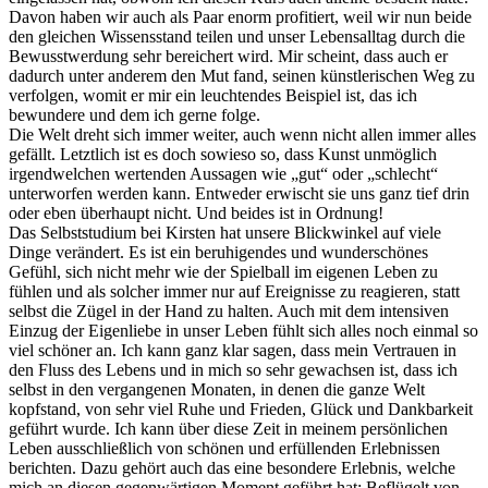
Davon haben wir auch als Paar enorm profitiert, weil wir nun beide
den gleichen Wissensstand teilen und unser Lebensalltag durch die
Bewusstwerdung sehr bereichert wird. Mir scheint, dass auch er
dadurch unter anderem den Mut fand, seinen künstlerischen Weg zu
verfolgen, womit er mir ein leuchtendes Beispiel ist, das ich
bewundere und dem ich gerne folge.
Die Welt dreht sich immer weiter, auch wenn nicht allen immer alles
gefällt. Letztlich ist es doch sowieso so, dass Kunst unmöglich
irgendwelchen wertenden Aussagen wie „gut“ oder „schlecht“
unterworfen werden kann. Entweder erwischt sie uns ganz tief drin
oder eben überhaupt nicht. Und beides ist in Ordnung!
Das Selbststudium bei Kirsten hat unsere Blickwinkel auf viele
Dinge verändert. Es ist ein beruhigendes und wunderschönes
Gefühl, sich nicht mehr wie der Spielball im eigenen Leben zu
fühlen und als solcher immer nur auf Ereignisse zu reagieren, statt
selbst die Zügel in der Hand zu halten. Auch mit dem intensiven
Einzug der Eigenliebe in unser Leben fühlt sich alles noch einmal so
viel schöner an. Ich kann ganz klar sagen, dass mein Vertrauen in
den Fluss des Lebens und in mich so sehr gewachsen ist, dass ich
selbst in den vergangenen Monaten, in denen die ganze Welt
kopfstand, von sehr viel Ruhe und Frieden, Glück und Dankbarkeit
geführt wurde. Ich kann über diese Zeit in meinem persönlichen
Leben ausschließlich von schönen und erfüllenden Erlebnissen
berichten. Dazu gehört auch das eine besondere Erlebnis, welche
mich an diesen gegenwärtigen Moment geführt hat: Beflügelt von