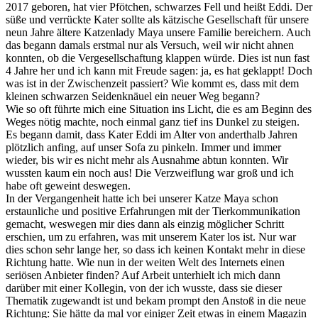
2017 geboren, hat vier Pfötchen, schwarzes Fell und heißt Eddi. Der
süße und verrückte Kater sollte als kätzische Gesellschaft für unsere
neun Jahre ältere Katzenlady Maya unsere Familie bereichern. Auch
das begann damals erstmal nur als Versuch, weil wir nicht ahnen
konnten, ob die Vergesellschaftung klappen würde. Dies ist nun fast
4 Jahre her und ich kann mit Freude sagen: ja, es hat geklappt! Doch
was ist in der Zwischenzeit passiert? Wie kommt es, dass mit dem
kleinen schwarzen Seidenknäuel ein neuer Weg begann?
Wie so oft führte mich eine Situation ins Licht, die es am Beginn des
Weges nötig machte, noch einmal ganz tief ins Dunkel zu steigen.
Es begann damit, dass Kater Eddi im Alter von anderthalb Jahren
plötzlich anfing, auf unser Sofa zu pinkeln. Immer und immer
wieder, bis wir es nicht mehr als Ausnahme abtun konnten. Wir
wussten kaum ein noch aus! Die Verzweiflung war groß und ich
habe oft geweint deswegen.
In der Vergangenheit hatte ich bei unserer Katze Maya schon
erstaunliche und positive Erfahrungen mit der Tierkommunikation
gemacht, weswegen mir dies dann als einzig möglicher Schritt
erschien, um zu erfahren, was mit unserem Kater los ist. Nur war
dies schon sehr lange her, so dass ich keinen Kontakt mehr in diese
Richtung hatte. Wie nun in der weiten Welt des Internets einen
seriösen Anbieter finden? Auf Arbeit unterhielt ich mich dann
darüber mit einer Kollegin, von der ich wusste, dass sie dieser
Thematik zugewandt ist und bekam prompt den Anstoß in die neue
Richtung: Sie hätte da mal vor einiger Zeit etwas in einem Magazin