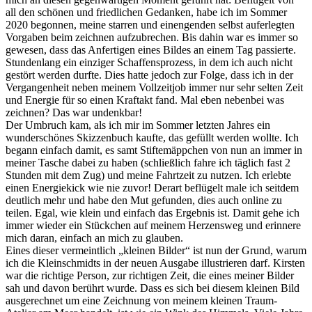
all den schönen und friedlichen Gedanken, habe ich im Sommer
2020 begonnen, meine starren und einengenden selbst auferlegten
Vorgaben beim zeichnen aufzubrechen. Bis dahin war es immer so
gewesen, dass das Anfertigen eines Bildes an einem Tag passierte.
Stundenlang ein einziger Schaffensprozess, in dem ich auch nicht
gestört werden durfte. Dies hatte jedoch zur Folge, dass ich in der
Vergangenheit neben meinem Vollzeitjob immer nur sehr selten Zeit
und Energie für so einen Kraftakt fand. Mal eben nebenbei was
zeichnen? Das war undenkbar!
Der Umbruch kam, als ich mir im Sommer letzten Jahres ein
wunderschönes Skizzenbuch kaufte, das gefüllt werden wollte. Ich
begann einfach damit, es samt Stiftemäppchen von nun an immer in
meiner Tasche dabei zu haben (schließlich fahre ich täglich fast 2
Stunden mit dem Zug) und meine Fahrtzeit zu nutzen. Ich erlebte
einen Energiekick wie nie zuvor! Derart beflügelt male ich seitdem
deutlich mehr und habe den Mut gefunden, dies auch online zu
teilen. Egal, wie klein und einfach das Ergebnis ist. Damit gehe ich
immer wieder ein Stückchen auf meinem Herzensweg und erinnere
mich daran, einfach an mich zu glauben.
Eines dieser vermeintlich „kleinen Bilder“ ist nun der Grund, warum
ich die Kleinschmidts in der neuen Ausgabe illustrieren darf. Kirsten
war die richtige Person, zur richtigen Zeit, die eines meiner Bilder
sah und davon berührt wurde. Dass es sich bei diesem kleinen Bild
ausgerechnet um eine Zeichnung von meinem kleinen Traum-