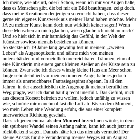
Ich meine, wie absurd, oder? Schon, wenn ich mir vor Augen halte,
dass es Menschen gibt, die bei mir ein Bild beauftragen, zeigt doch,
dass meine Kreationen denjenigen so erreicht haben, dass dieser
gerne ein eigenes Kunstwerk aus meiner Hand haben möchte. Mehr
JA zu meiner Kunst kann doch nun wirklich keiner sagen! Wenn
diese Menschen an mich glauben, wieso glaube ich nicht an mich?
Und so hielt sich in mir hartnäckig das Gefühl, in der Welt der
Künstler sowieso niemals bestehen zu können.
So steckte ich 19 Jahre lang gewaltig fest in meinem „zweiten
Leben“ als Augenoptikerin und nährte mich von meinen
unterschätzten und vermeintlich unerreichbaren Träumen, einmal
eine Künstlerin mit einem ganz kleinen Atelier an der Küste sein zu
können. Zwar sehe ich dieses winzig kleine Haus am Meer schon
lange sehr detailliert vor meinem inneren Auge, habe es jedoch
immer als unerreichbares Fantasiegespinst abgetan. In all den
Jahren, in der ausschließlich die Augenoptik meinen beruflichen
Weg prägte, war ich damit häufig recht unerfüllt. Das Gefühl, mich
aus diesem Korsett befreien zu wollen, jedoch unfähig zu wissen
wie, schnürte mir manchmal fast die Luft ab. Bis zu dem Moment,
wo mein Leben eine Wendung erfuhr, die aus einer komplett
unerwarteten Richtung geschah.
Dass ich jenen einmal als
den Moment
bezeichnen würde, in dem
ein spürbarer Wandel seinen Anfang nahm, kann ich auch jetzt nur
rückblickend sagen. Damals hätte ich das niemals vermutet! Der
kleine Anstoß für die Veränderung meines Weges ist im August