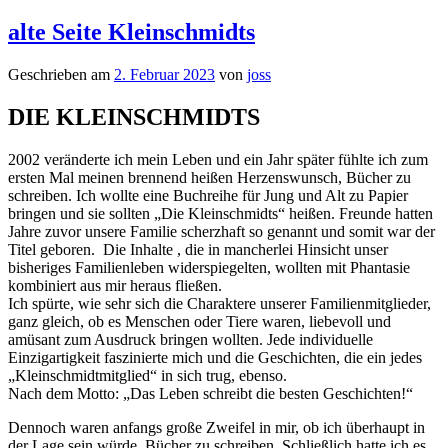
alte Seite Kleinschmidts
Geschrieben am
2. Februar 2023
von
joss
DIE KLEINSCHMIDTS
2002 veränderte ich mein Leben und ein Jahr später fühlte ich zum
ersten Mal meinen brennend heißen Herzenswunsch, Bücher zu
schreiben. Ich wollte eine Buchreihe für Jung und Alt zu Papier
bringen und sie sollten „Die Kleinschmidts“ heißen. Freunde hatten
Jahre zuvor unsere Familie scherzhaft so genannt und somit war der
Titel geboren. Die Inhalte , die in mancherlei Hinsicht unser
bisheriges Familienleben widerspiegelten, wollten mit Phantasie
kombiniert aus mir heraus fließen.
Ich spürte, wie sehr sich die Charaktere unserer Familienmitglieder,
ganz gleich, ob es Menschen oder Tiere waren, liebevoll und
amüsant zum Ausdruck bringen wollten. Jede individuelle
Einzigartigkeit faszinierte mich und die Geschichten, die ein jedes
„Kleinschmidtmitglied“ in sich trug, ebenso.
Nach dem Motto: „Das Leben schreibt die besten Geschichten!“
Dennoch waren anfangs große Zweifel in mir, ob ich überhaupt in
der Lage sein würde, Bücher zu schreiben. Schließlich hatte ich es