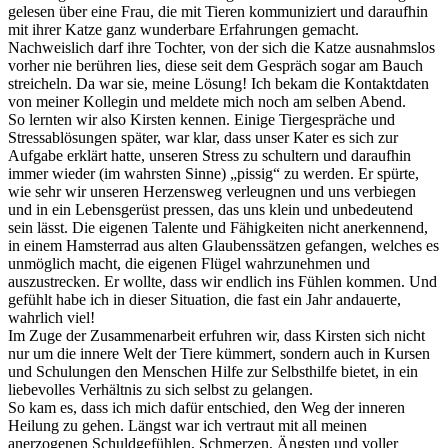
gelesen über eine Frau, die mit Tieren kommuniziert und daraufhin
mit ihrer Katze ganz wunderbare Erfahrungen gemacht.
Nachweislich darf ihre Tochter, von der sich die Katze ausnahmslos
vorher nie berühren lies, diese seit dem Gespräch sogar am Bauch
streicheln. Da war sie, meine Lösung! Ich bekam die Kontaktdaten
von meiner Kollegin und meldete mich noch am selben Abend.
So lernten wir also Kirsten kennen. Einige Tiergespräche und
Stressablösungen später, war klar, dass unser Kater es sich zur
Aufgabe erklärt hatte, unseren Stress zu schultern und daraufhin
immer wieder (im wahrsten Sinne) „pissig“ zu werden. Er spürte,
wie sehr wir unseren Herzensweg verleugnen und uns verbiegen
und in ein Lebensgerüst pressen, das uns klein und unbedeutend
sein lässt. Die eigenen Talente und Fähigkeiten nicht anerkennend,
in einem Hamsterrad aus alten Glaubenssätzen gefangen, welches es
unmöglich macht, die eigenen Flügel wahrzunehmen und
auszustrecken. Er wollte, dass wir endlich ins Fühlen kommen. Und
gefühlt habe ich in dieser Situation, die fast ein Jahr andauerte,
wahrlich viel!
Im Zuge der Zusammenarbeit erfuhren wir, dass Kirsten sich nicht
nur um die innere Welt der Tiere kümmert, sondern auch in Kursen
und Schulungen den Menschen Hilfe zur Selbsthilfe bietet, in ein
liebevolles Verhältnis zu sich selbst zu gelangen.
So kam es, dass ich mich dafür entschied, den Weg der inneren
Heilung zu gehen. Längst war ich vertraut mit all meinen
anerzogenen Schuldgefühlen, Schmerzen, Ängsten und voller