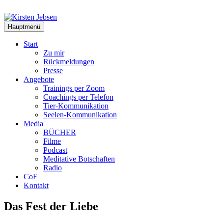
Zum
Inhalt
springen
Hauptmenü
Start
Zu mir
Rückmeldungen
Presse
Angebote
Trainings per Zoom
Coachings per Telefon
Tier-Kommunikation
Seelen-Kommunikation
Media
BÜCHER
Filme
Podcast
Meditative Botschaften
Radio
CoF
Kontakt
Das Fest der Liebe