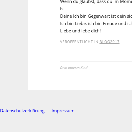
Wenn du glaubst, dass du im Moment
ist.
Deine Ich bin Gegenwart ist dein si
Ich bin Liebe, ich bin Freude und ic
Liebe und lebe dich!
VERÖFFENTLICHT IN
BLOG2017
Dein inneres Kind
Beitragsnavigation
Datenschutzerklärung
Impressum