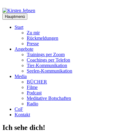
Zum
Inhalt
springen
Hauptmenü
Start
Zu mir
Rückmeldungen
Presse
Angebote
Trainings per Zoom
Coachings per Telefon
Tier-Kommunikation
Seelen-Kommunikation
Media
BÜCHER
Filme
Podcast
Meditative Botschaften
Radio
CoF
Kontakt
Ich sehe dich!