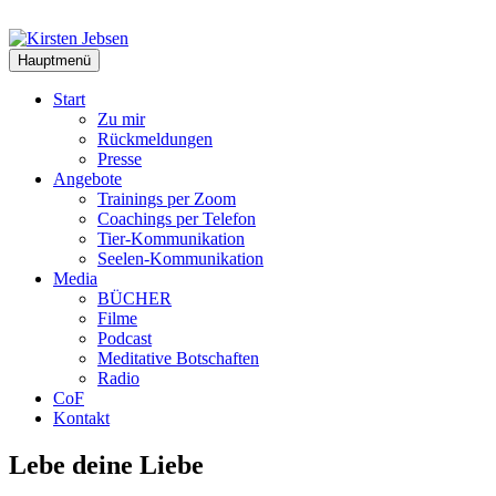
Zum
Inhalt
springen
Hauptmenü
Start
Zu mir
Rückmeldungen
Presse
Angebote
Trainings per Zoom
Coachings per Telefon
Tier-Kommunikation
Seelen-Kommunikation
Media
BÜCHER
Filme
Podcast
Meditative Botschaften
Radio
CoF
Kontakt
Lebe deine Liebe