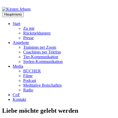
Zum
Inhalt
springen
Hauptmenü
Start
Zu mir
Rückmeldungen
Presse
Angebote
Trainings per Zoom
Coachings per Telefon
Tier-Kommunikation
Seelen-Kommunikation
Media
BÜCHER
Filme
Podcast
Meditative Botschaften
Radio
CoF
Kontakt
Liebe möchte gelebt werden