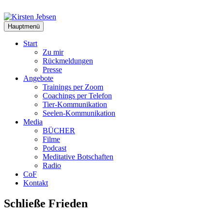
Zum
Inhalt
springen
Hauptmenü
Start
Zu mir
Rückmeldungen
Presse
Angebote
Trainings per Zoom
Coachings per Telefon
Tier-Kommunikation
Seelen-Kommunikation
Media
BÜCHER
Filme
Podcast
Meditative Botschaften
Radio
CoF
Kontakt
Schließe Frieden