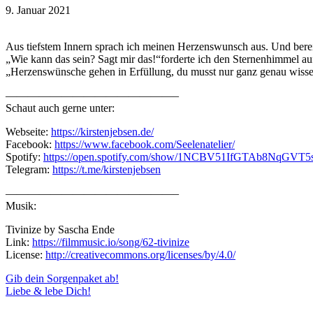
9. Januar 2021
Aus tiefstem Innern sprach ich meinen Herzenswunsch aus. Und berei
„Wie kann das sein? Sagt mir das!“forderte ich den Sternenhimmel au
„Herzenswünsche gehen in Erfüllung, du musst nur ganz genau wissen
———————————————–
Schaut auch gerne unter:
Webseite:
https://kirstenjebsen.de/
Facebook:
https://www.facebook.com/Seelenatelier/
Spotify:
https://open.spotify.com/show/1NCBV51IfGTAb8NqGVT5
Telegram:
https://t.me/kirstenjebsen
———————————————–
Musik:
Tivinize by Sascha Ende
Link:
https://filmmusic.io/song/62-tivinize
License:
http://creativecommons.org/licenses/by/4.0/
Beitragsnavigation
Gib dein Sorgenpaket ab!
Liebe & lebe Dich!