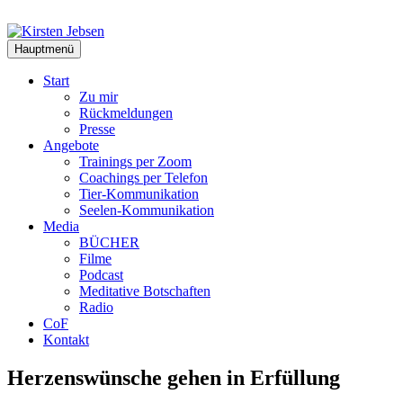
Zum
Inhalt
springen
Hauptmenü
Start
Zu mir
Rückmeldungen
Presse
Angebote
Trainings per Zoom
Coachings per Telefon
Tier-Kommunikation
Seelen-Kommunikation
Media
BÜCHER
Filme
Podcast
Meditative Botschaften
Radio
CoF
Kontakt
Herzenswünsche gehen in Erfüllung