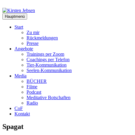
Zum
Inhalt
springen
Hauptmenü
Start
Zu mir
Rückmeldungen
Presse
Angebote
Trainings per Zoom
Coachings per Telefon
Tier-Kommunikation
Seelen-Kommunikation
Media
BÜCHER
Filme
Podcast
Meditative Botschaften
Radio
CoF
Kontakt
Spagat