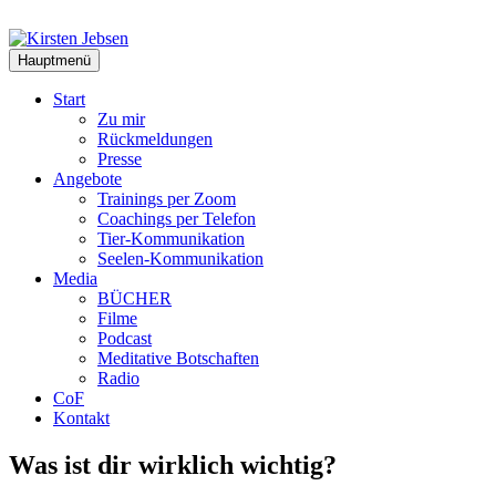
Zum
Inhalt
springen
Hauptmenü
Start
Zu mir
Rückmeldungen
Presse
Angebote
Trainings per Zoom
Coachings per Telefon
Tier-Kommunikation
Seelen-Kommunikation
Media
BÜCHER
Filme
Podcast
Meditative Botschaften
Radio
CoF
Kontakt
Was ist dir wirklich wichtig?