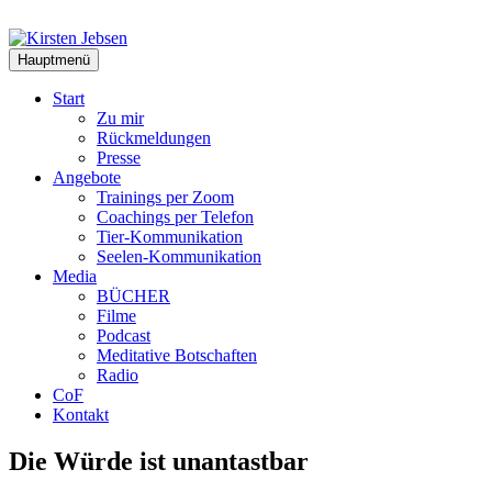
Zum
Inhalt
springen
Hauptmenü
Start
Zu mir
Rückmeldungen
Presse
Angebote
Trainings per Zoom
Coachings per Telefon
Tier-Kommunikation
Seelen-Kommunikation
Media
BÜCHER
Filme
Podcast
Meditative Botschaften
Radio
CoF
Kontakt
Die Würde ist unantastbar