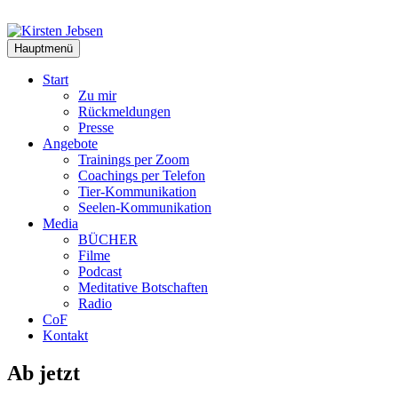
Zum
Inhalt
springen
Hauptmenü
Start
Zu mir
Rückmeldungen
Presse
Angebote
Trainings per Zoom
Coachings per Telefon
Tier-Kommunikation
Seelen-Kommunikation
Media
BÜCHER
Filme
Podcast
Meditative Botschaften
Radio
CoF
Kontakt
Ab jetzt