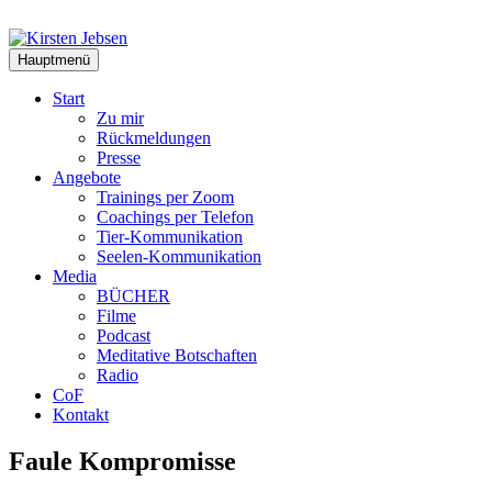
Zum
Inhalt
springen
Hauptmenü
Start
Zu mir
Rückmeldungen
Presse
Angebote
Trainings per Zoom
Coachings per Telefon
Tier-Kommunikation
Seelen-Kommunikation
Media
BÜCHER
Filme
Podcast
Meditative Botschaften
Radio
CoF
Kontakt
Faule Kompromisse