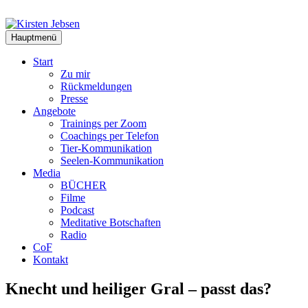
Zum
Inhalt
springen
Hauptmenü
Start
Zu mir
Rückmeldungen
Presse
Angebote
Trainings per Zoom
Coachings per Telefon
Tier-Kommunikation
Seelen-Kommunikation
Media
BÜCHER
Filme
Podcast
Meditative Botschaften
Radio
CoF
Kontakt
Knecht und heiliger Gral – passt das?