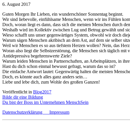
6. August 2017
Guten Morgen Ihr Lieben, ein wunderschöner Sonnentag beginnt.
Wir sind liebevolle, einfühlsame Menschen, wenn wir ins Fühlen kom
Doch, woran liegt es dann, dass sich die meisten Menschen durch de
Weshalb wird im Kollektiv zwischen Lug und Betrug gewählt und sich
Wieso
schafft uns unser gegenwärtiges System, obwohl wir doch dieje
Warum sägen Menschen akribisch an dem Ast, auf dem sie selber sitz
Weil wir Menschen es so aus tiefstem Herzen wollen? Nein, das Herz 
Woran also liegt die Selbstzerstörung, die Menschen sich täglich mi
Antidepressiva begehrenswerte Ziele?
Warum leiden Menschen in Partnerschaften, an Arbeitsplätzen, in ih
Hast du dich schon einmal bewusst gefragt, warum das so ist?
Die einfache Antwort lautet: Gegenwärtig halten die meisten Menschen
Doch, es könnte auch alles ganz anders sein…
Liebe und lebe dich, zum Wohle des großen Ganzen!
Veröffentlicht in
Blog2017
Beitragsnavigation
Bilde dir eine Bildung
Du bist der Boss im Unternehmen MenschSein
Datenschutzerklärung
Impressum