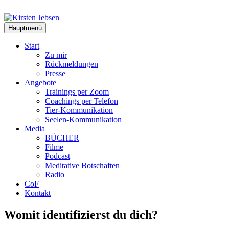
Zum
Inhalt
springen
Hauptmenü
Start
Zu mir
Rückmeldungen
Presse
Angebote
Trainings per Zoom
Coachings per Telefon
Tier-Kommunikation
Seelen-Kommunikation
Media
BÜCHER
Filme
Podcast
Meditative Botschaften
Radio
CoF
Kontakt
Womit identifizierst du dich?