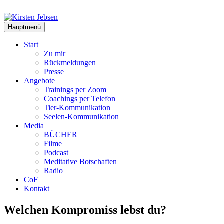
Zum
Inhalt
springen
Hauptmenü
Start
Zu mir
Rückmeldungen
Presse
Angebote
Trainings per Zoom
Coachings per Telefon
Tier-Kommunikation
Seelen-Kommunikation
Media
BÜCHER
Filme
Podcast
Meditative Botschaften
Radio
CoF
Kontakt
Welchen Kompromiss lebst du?