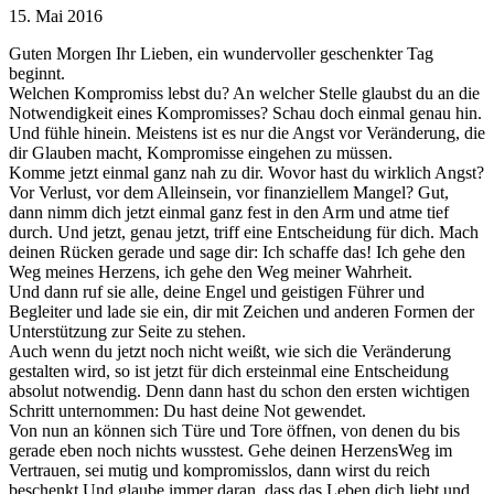
15. Mai 2016
Guten Morgen Ihr Lieben, ein wundervoller geschenkter Tag
beginnt.
Welchen Kompromiss lebst du? An welcher Stelle glaubst du an die
Notwendigkeit eines Kompromisses? Schau doch einmal genau hin.
Und fühle hinein. Meistens ist es nur die Angst vor Veränderung, die
dir Glauben macht, Kompromisse eingehen zu müssen.
Komme jetzt einmal ganz nah zu dir. Wovor hast du wirklich Angst?
Vor Verlust, vor dem Alleinsein, vor finanziellem Mangel? Gut,
dann nimm dich jetzt einmal ganz fe
st in den Arm und atme tief
durch. Und jetzt, genau jetzt, triff eine Entscheidung für dich. Mach
deinen Rücken gerade und sage dir: Ich schaffe das! Ich gehe den
Weg meines Herzens, ich gehe den Weg meiner Wahrheit.
Und dann ruf sie alle, deine Engel und geistigen Führer und
Begleiter und lade sie ein, dir mit Zeichen und anderen Formen der
Unterstützung zur Seite zu stehen.
Auch wenn du jetzt noch nicht weißt, wie sich die Veränderung
gestalten wird, so ist jetzt für dich ersteinmal eine Entscheidung
absolut notwendig. Denn dann hast du schon den ersten wichtigen
Schritt unternommen: Du hast deine Not gewendet.
Von nun an können sich Türe und Tore öffnen, von denen du bis
gerade eben noch nichts wusstest. Gehe deinen HerzensWeg im
Vertrauen, sei mutig und kompromisslos, dann wirst du reich
beschenkt.Und glaube immer daran, dass das Leben dich liebt und